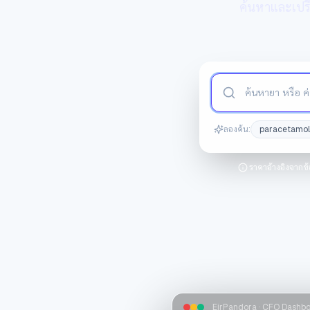
ค้นหาและเปรี
ค้นหายาและค่าบริ
ลองค้น:
paracetamol
ราคาอ้างอิงจากข
EirPandora · CFO Dashb