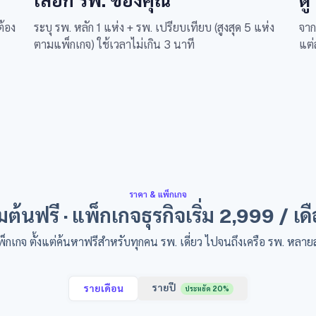
เลือก รพ. ของคุณ
ดู
ต้อง
ระบุ รพ. หลัก 1 แห่ง + รพ. เปรียบเทียบ (สูงสุด 5 แห่ง
จา
ตามแพ็กเกจ) ใช้เวลาไม่เกิน 3 นาที
แต่
ราคา & แพ็กเกจ
ิ่มต้นฟรี · แพ็กเกจธุรกิจเริ่ม 2,999 / เด
็กเกจ ตั้งแต่ค้นหาฟรีสำหรับทุกคน รพ. เดี่ยว ไปจนถึงเครือ รพ. หลา
รายปี
รายเดือน
ประหยัด 20%