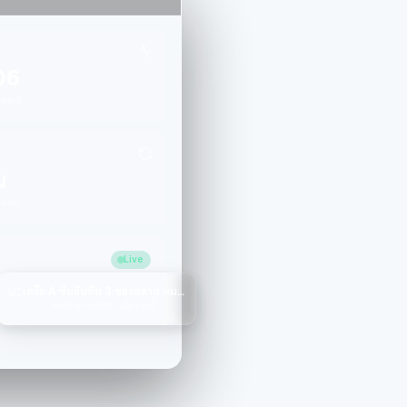
06
oded
น
resh
Live
📈
เครือ A ขึ้นอันดับ 3 ของตลาด หมวด Antibiotics
weekly insight · เมื่อวานนี้