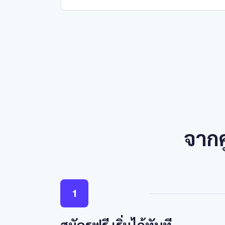
จากศ
1