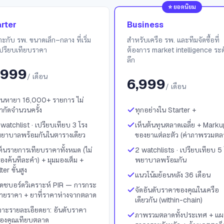
⭐
ยอดนิยม
rter
Business
ะกับ รพ. ขนาดเล็ก–กลาง ที่เริ่ม
สำหรับเครือ รพ. และทีมจัดซื้อที่
เปรียบเทียบราคา
ต้องการ market intelligence ระ
ลึก
,999
/ เดือน
6,999
/ เดือน
้นหายา 16,000+ รายการ ไม่
ำกัดจำนวนครั้ง
ทุกอย่างใน Starter +
 watchlist · เปรียบเทียบ 3 โรง
เห็นต้นทุนตลาดเฉลี่ย + Mark
ยาบาลพร้อมกันในตารางเดียว
ของยาแต่ละตัว (ค่าภาพรวมตล
ห็นรายการเทียบราคาทั้งหมด (ไม่
2 watchlists · เปรียบเทียบ 5 
้องค้นทีละคำ) + มุมมองเต็ม +
พยาบาลพร้อมกัน
lter ขั้นสูง
แนวโน้มย้อนหลัง 36 เดือน
ดชบอร์ดวิเคราะห์ PIR — การกระ
จัดอันดับราคาของคุณในเครือ
ายราคา + ยาที่ราคาห่างจากตลาด
เดียวกัน (within-chain)
จาะรายละเอียดยา: อันดับราคา
ภาพรวมตลาดทั้งประเทศ + แผน
องคุณเทียบตลาด