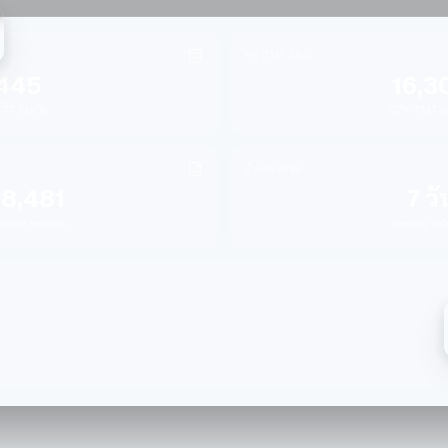
ยา (TMT SKU)
445
16,3
 77 จังหวัด
97% TMT-c
อัปเดตล่าสุด
8,481
7 วั
ative records
weekly ref