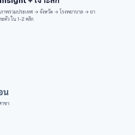
 insight + เจาะลึก
กภาพรวมประเทศ → จังหวัด → โรงพยาบาล → ยา
ละตัว ใน 1-2 คลิก
ือน
ยสาขา