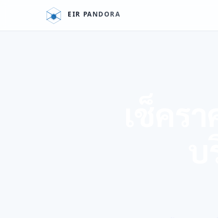
เช็คร
บ