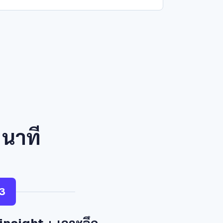
 นาที
3