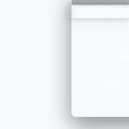
💊
Paracetamol 500mg ลด 12% ที่ รพ. กรุงเทพ
แจ้งเตือน · 2 ชม.ที่แล้ว
โรงพยาบาล
ใน
ราคาบันทึก
24
cumul
ภาระงาน scrape 7 วันล่าสุด