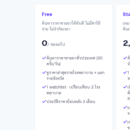
Free
Sta
ค้นหาราคาขายยาได้ทันที ไม่มีค่าใช้
เหมา
จ่าย ไม่จำกัดเวลา
ต้น
0
2
/ ตลอดไป
ค้นหาราคาขายยาทั่วประเทศ (30
ค
ครั้ง/วัน)
จ
ดูราคาล่าสุดรายโรงพยาบาล + แยก
1
รายจังหวัด
พ
1 watchlist · เปรียบเทียบ 2 โรง
เ
พยาบาล
ต
fi
ประวัติราคาย้อนหลัง 3 เดือน
แ
จ
เ
ข